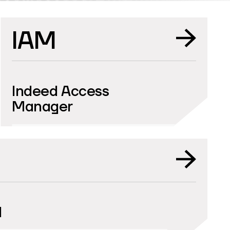
IAM
Indeed Аccess
Мanager
d