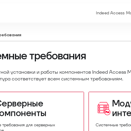
Indeed Access Ma
ребования
мные требования
ной установки и работы компонентов Indeed Access M
тура соответствует всем системным требованиям.
Серверные
Мод
компоненты
инт
 требования для серверных
Системные требов
ов