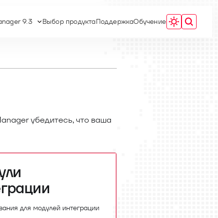
nager 9.3
Выбор продукта
Поддержка
Обучение
anager убедитесь, что ваша
ули
еграции
ания для модулей интеграции