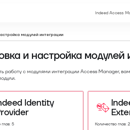
Indeed Access Ma
настройка модулей интеграции
овка и настройка модулей
ть работу с модулями интеграции Access Manager, вам
одули.
ndeed Identity
Inde
rovider
Exte
 глав: 5
Количество глав: 2