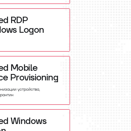
ed RDP
dows Logon
3
ed Mobile
ce Provisioning
низации устройства,
арантин
ed Windows
on