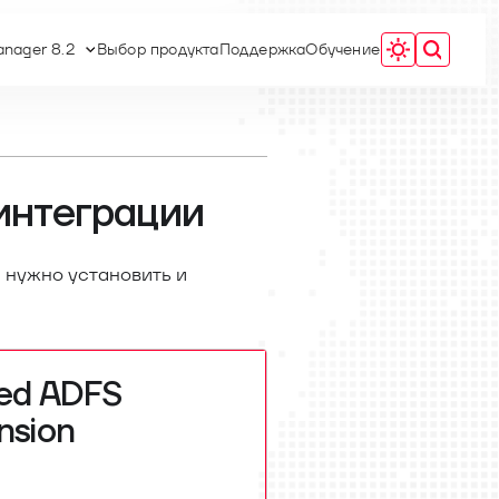
nager 8.2
Выбор продукта
Поддержка
Обучение
 интеграции
 нужно установить и
ed ADFS
nsion