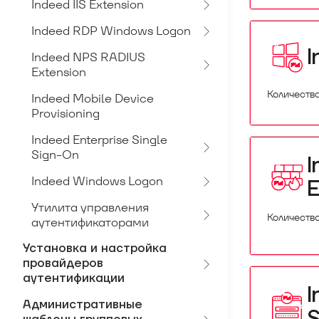
Indeed IIS Extension
Indeed RDP Windows Logon
I
Indeed NPS RADIUS
Extension
Количество
Indeed Mobile Device
Provisioning
Indeed Enterprise Single
Sign-On
I
Indeed Windows Logon
E
Утилита управления
Количество
аутентификаторами
Установка и настройка
провайдеров
аутентификации
I
Административные
S