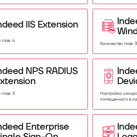
Inde
ndeed IIS Extension
Win
 глав: 4
Количество глав: 
ndeed NPS RADIUS
Inde
xtension
Devi
 глав: 3
Настройка синхро
помещенного в к
ndeed Enterprise
Inde
ingle Sign-On
Log