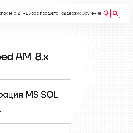
nager 8.2
Выбор продукта
Поддержка
Обучение
eed AM 8.x
рация MS SQL
L