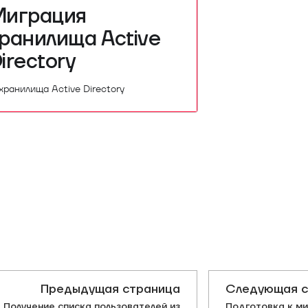
Миграция
ранилища Active
irectory
ранилища Active Directory
Предыдущая страница
Следующая с
Получение списка пользователей из
Подготовка к м