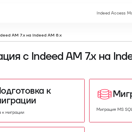
Indeed Access Ma
deed AM 7.x на Indeed AM 8.x
ция с Indeed AM 7.x на Ind
одготовка к
Миг
миграции
Миграция MS SQ
а к миграции