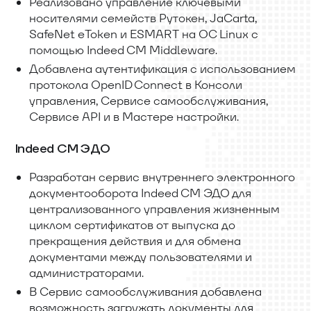
Реализовано управление ключевыми
носителями семейств Рутокен, JaCarta,
SafeNet eToken и ESMART на ОС Linux с
помощью Indeed CM Middleware.
Добавлена аутентификация с использованием
протокола OpenID Connect в Консоли
управления, Сервисе самообслуживания,
Сервисе API и в Мастере настройки.
Indeed CM ЭДО
Разработан сервис внутреннего электронного
документооборота Indeed CM ЭДО для
централизованного управления жизненным
циклом сертификатов от выпуска до
прекращения действия и для обмена
документами между пользователями и
администраторами.
В Сервис самообслуживания добавлена
возможность загружать документы для