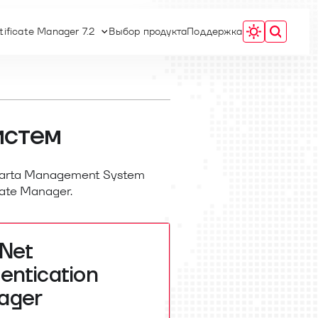
tificate Manager 7.2
Выбор продукта
Поддержка
истем
Carta Management System
cate Manager.
Net
entication
ager