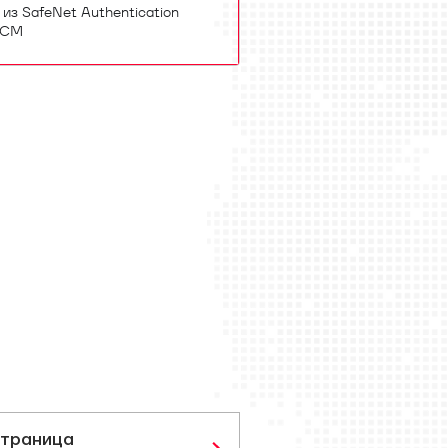
из SafeNet Authentication
d CM
траница