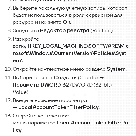
Выберите локальную учетную запись, которая
будет использоваться в роли сервисной для
ресурса и нажмите
.
Ок
Запустите
(RegEdit).
Редактор реестра
Раскройте
ветку
HKEY
_
LOCAL
_
MACHINE\SOFTWARE\Mic
rosoft\Windows\CurrentVersion\Policies\Syst
.
em
\
Откройте контекстное меню раздела
.
System
Выберите пункт
(Create) →
Создать
(DWORD (32-bit)
Параметр DWORD 32
Value).
Введите название параметра
—
.
LocalAccountTokenFilterPolicy
Откройте контекстное
меню параметра
LocalAccountTokenFilterPo
.
licy