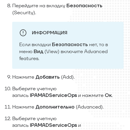
Перейдите на вкладку
Безопасность
(Security).
ИНФОРМАЦИЯ
Если вкладки
нет, то в
Безопасность
меню
(View) включите Advanced
Вид
features.
Нажмите
(Add).
Добавить
Выберите учетную
запись
и нажмите
.
IPAMADServiceOps
Ок
Нажмите
(Advanced).
Дополнительно
Выберите учетную
запись
и
IPAMADServiceOps