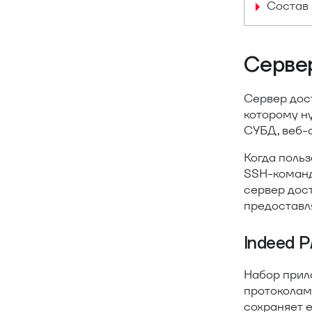
Состав 
Серве
Сервер дос
которому ну
СУБД, веб-
Когда поль
SSH-команд
сервер дост
предоставля
Indeed 
Набор прил
протоколам
сохраняет е