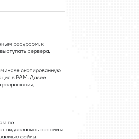
чным ресурсом, к
 выступать сервера,
ерминале скопированную
ация в PAM. Далее
и разрешения,
ам по
ет видеозапись сессии и
аваемые файлы.