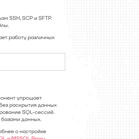
ам SSH, SCP и SFTP.
йлы.
ает работу различных
понент упрощает
 без раскрытия данных
ирование SQL-сессий.
 базами данных.
обнее о настройке
SQL и MSSQL Proxy
.