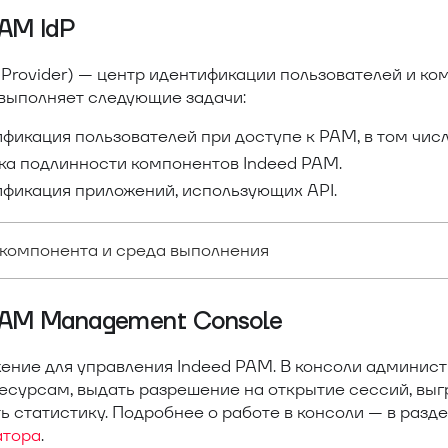
PAM IdP
ty Provider) — центр идентификации пользователей и к
выполняет следующие задачи:
фикация пользователей при доступе к PAM, в том чис
ка подлинности компонентов Indeed PAM.
ификация приложений, использующих API.
компонента и среда выполнения
PAM Management Console
ение для управления Indeed PAM. В консоли админис
есурсам, выдать разрешение на открытие сессий, выгр
 статистику. Подробнее о работе в консоли — в разд
атора
.