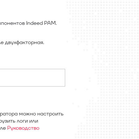
омпонентов Indeed PAM.
ле двухфакторная.
тратора можно настроить
узить логи или
еле
Руководство