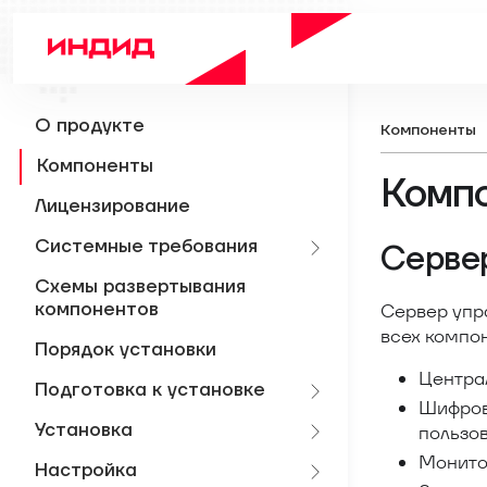
О продукте
Компоненты
Компоненты
Комп
Лицензирование
Системные требования
Серве
Схемы развертывания
компонентов
Сервер упр
всех компо
Порядок установки
Центра
Подготовка к установке
Шифров
Установка
пользов
Монитор
Настройка