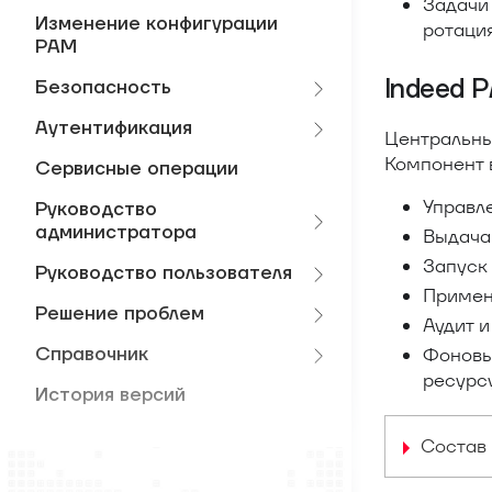
Задачи 
Изменение конфигурации
ротаци
PAM
Indeed 
Безопасность
Аутентификация
Центральны
Компонент 
Сервисные операции
Управл
Руководство
администратора
Выдача 
Запуск 
Руководство пользователя
Примен
Решение проблем
Аудит и
Справочник
Фоновы
ресурсу
История версий
Состав 