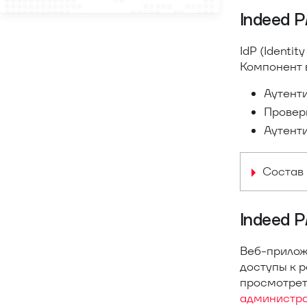
Indeed 
IdP (Identi
Компонент 
Аутенти
Провер
Аутент
Состав 
Indeed 
Веб-прилож
доступы к р
просмотреть
администр