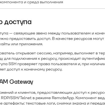
компонента и среда выполнения
р доступа
тупа — связующее звено между пользователем и коне
жно предоставить доступ. В качестве ресурсов могут
сайты или приложения.
зователь открывает сессию, например, выполняет в т
у для подключения к ресурсу, происходит аутентифик
упа SSH проверяет права пользователя и, при наличи
ет доступ к конечному ресурсу.
PAM Gateway
ожений и клиентов, предоставляющих доступ к ресурс
 RDP/SSH/Telnet в режиме RemoteApp. Компонент вед
е артефакты: текстовые логи, снимки экрана и перед