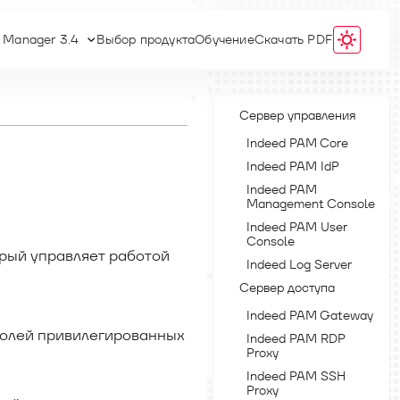
s Manager 3.4
Выбор продукта
Обучение
Скачать PDF
Сервер управления
Indeed PAM Core
Indeed PAM IdP
Indeed PAM
Management Console
Indeed PAM User
Console
орый управляет работой
Indeed Log Server
Сервер доступа
Indeed PAM Gateway
ролей привилегированных
Indeed PAM RDP
Proxy
Indeed PAM SSH
Proxy