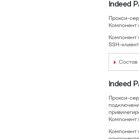
Indeed 
Прокси-сер
Компонент 
Компонент 
SSH-клиент
Состав 
Indeed 
Прокси-сер
подключени
привилегиро
Компонент 
Компонент 
компонента