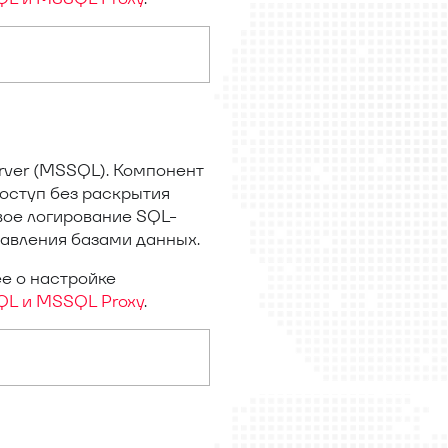
rver (MSSQL). Компонент
оступ без раскрытия
вое логирование SQL-
авления базами данных.
е о настройке
SQL и MSSQL Proxy
.