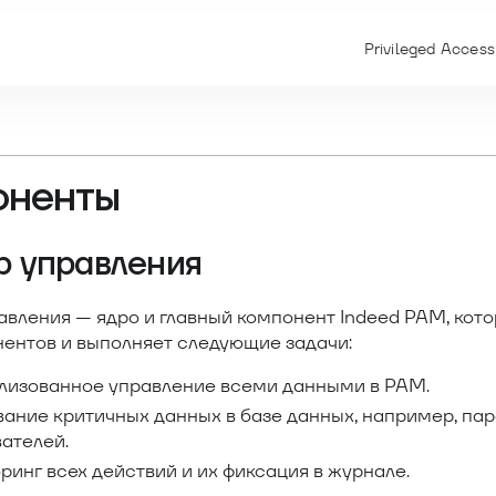
Privileged Acces
оненты
р управления
авления — ядро и главный компонент Indeed PAM, кот
нентов и выполняет следующие задачи:
лизованное управление всеми данными в PAM.
ание критичных данных в базе данных, например, па
ателей.
инг всех действий и их фиксация в журнале.