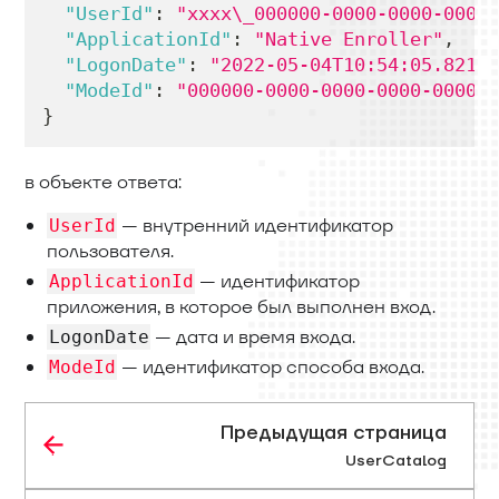
"UserId"
:
"xxxx\_000000-0000-0000-0000-
"ApplicationId"
:
"Native Enroller"
,
"LogonDate"
:
"2022-05-04T10:54:05.821+0
"ModeId"
:
"000000-0000-0000-0000-000000
}
в объекте ответа:
— внутренний идентификатор
UserId
пользователя.
— идентификатор
ApplicationId
приложения, в которое был выполнен вход.
— дата и время входа.
LogonDate
— идентификатор способа входа.
ModeId
Предыдущая страница
UserCatalog