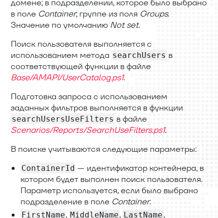
домене; в подразделении, которое было выбрано
в поле
Container
; группе из поля
Groups
.
Значение по умолчанию
Not set
.
Поиск пользователя выполняется с
использованием метода
в
searchUsers
соответствующей функции в файле
Base/AMAPI/UserCatalog.ps1
.
Подготовка запроса с использованием
заданных фильтров выполняется в функции
в файле
searchUsersUseFilters
Scenarios/Reports/SearchUseFilters.ps1
.
В поиске учитываются следующие параметры:
— идентификатор контейнера, в
ContainerId
котором будет выполнен поиск пользователя.
Параметр используется, если было выбрано
подразделение в поле
Container
.
,
,
,
FirstName
MiddleName
LastName