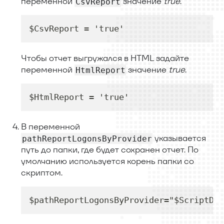
переменной
значение
true
.
CsvReport
$CsvReport = 'true'
Чтобы отчет выгружался в HTML задайте
переменной
значение
true
.
HtmlReport
$HtmlReport = 'true'
В переменной
указывается
pathReportLogonsByProvider
путь до папки, где будет сохранен отчет. По
умолчанию используется корень папки со
скриптом.
$pathReportLogonsByProvider="$ScriptDir