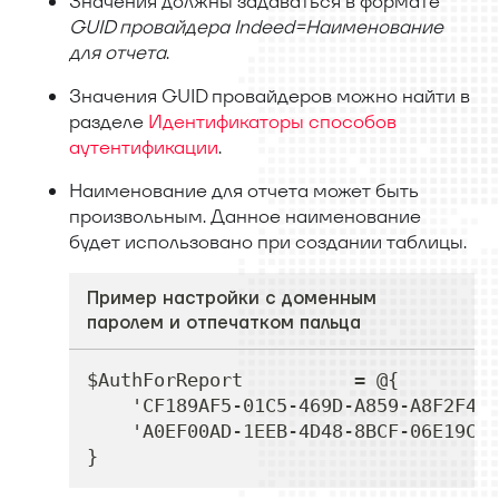
Значения должны задаваться в формате
GUID провайдера Indeed=Наименование
для отчета
.
Значения GUID провайдеров можно найти в
разделе
Идентификаторы способов
аутентификации
.
Наименование для отчета может быть
произвольным. Данное наименование
будет использовано при создании таблицы.
Пример настройки с доменным
паролем и отпечатком пальца
$AuthForReport          = @
{
    'CF189AF5-01C5-469D-A859-A8F2F41E
    'A0EF00AD-1EEB-4D48-8BCF-06E19CD5
}