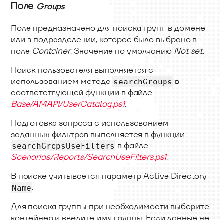
Поле
Groups
Поле предназначено для поиска групп в домене
или в подразделении, которое было выбрано в
поле
Container
. Значение по умолчанию
Not set
.
Поиск пользователя выполняется с
использованием метода
в
searchGroups
соответствующей функции в файле
Base/AMAPI/UserCatalog.ps1
.
Подготовка запроса с использованием
заданных фильтров выполняется в функции
в файле
searchGropsUseFilters
Scenarios/Reports/SearchUseFilters.ps1
.
В поиске учитывается параметр Active Directory
.
Name
Для поиска группы при необходимости выберите
контейнер и введите имя группы. Если данные не