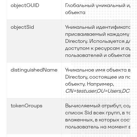
objectGUID
Глобальный уникальный иде
объекта
objectSid
Уникальный идентификатор 
присваиваемый каждому объ
Directory. Используется для
доступом к ресурсам и аут
пользователей и объектов
distinguishedName
Уникальное имя объекта в и
Directory, состоящее из полн
объекту. Например,
CN=testuser,OU=Users,DC=
tokenGroups
Вычисляемый атрибут, сод
список Sid всех групп, в том
вложенных, в которых состо
пользователь на момент вхо