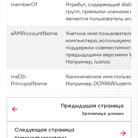
memberOf
Атрибут, содержащий distin
групп, прямыми членами ко
является пользователь или 
sAMAccountName
Учетное имя пользователя, 
компьютера, используемое 
поддержки совместимости 
предыдущими версиями Win
Например,
ivanov
msDS-
Каноническое имя пользоват
PrincipalName
Например
DOMAIN\usernam
Предыдущая страница
Хранилище данных
Следующая страница
Клиентский сертификат