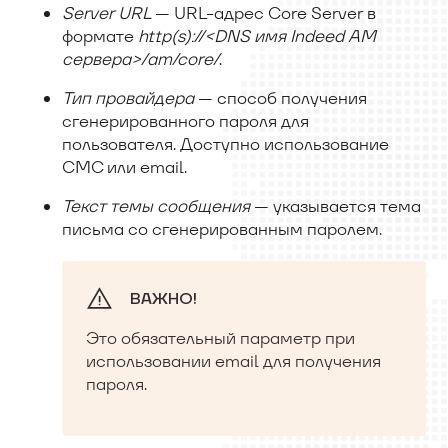
Server URL
— URL-адрес Core Server в
формате
http(s)://
<
DNS имя Indeed AM
сервера
>
/am/core/
.
Тип провайдера
— способ получения
сгенерированного пароля для
пользователя. Доступно использование
СМС или email.
Текст темы сообщения
— указывается тема
письма со сгенерированным паролем.
ВАЖНО!
Это обязательный параметр при
использовании email для получения
пароля.