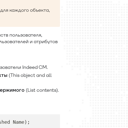
для каждого объекта,
ств пользователя,
льзователей и атрибутов
ьзователи Indeed CM.
(This object and all
кты
(List contents).
держимого
shed Name);