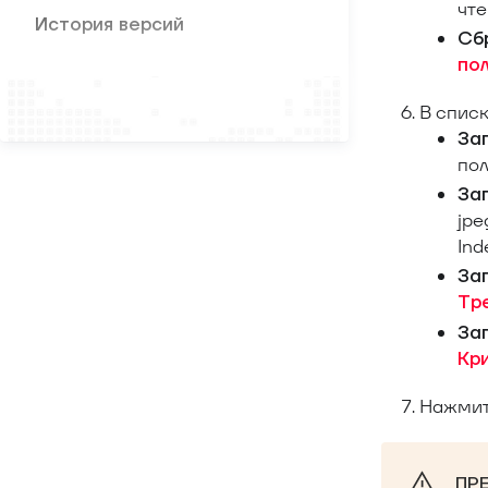
чте
История версий
Сб
по
В спис
Зап
пол
Зап
jpe
Ind
Зап
Тр
Зап
Кр
Нажми
ПР