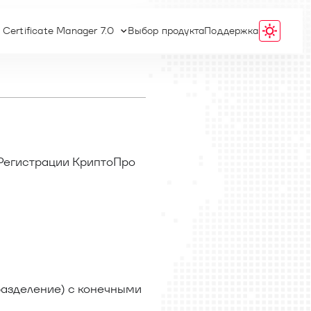
 Certificate Manager 7.0
Выбор продукта
Поддержка
е Регистрации КриптоПро
дразделение) с конечными