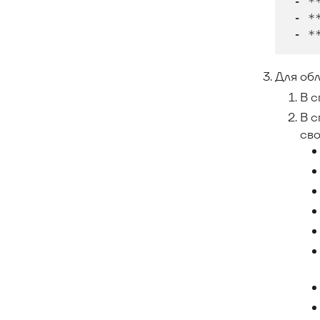
 - *
 - *
 - *
Для об
В 
В 
сво