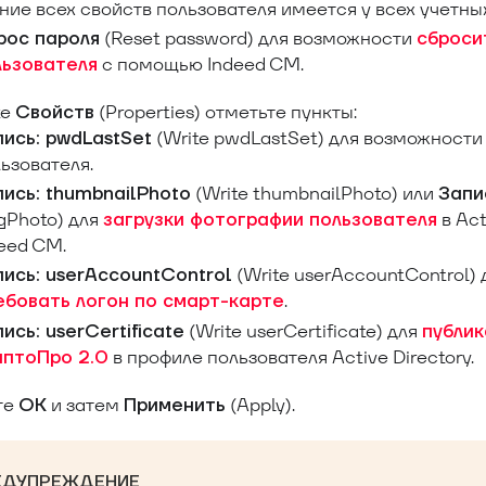
ние всех свойств пользователя имеется у всех учетны
(Reset password) для возможности
рос пароля
сброси
с помощью Indeed CM.
льзователя
ке
(Properties) отметьте пункты:
Свойств
(Write pwdLastSet) для возможности
ись: pwdLastSet
ьзователя.
(Write thumbnailPhoto) или
ись: thumbnailPhoto
Запи
gPhoto) для
в Act
загрузки фотографии пользователя
eed CM.
(Write userAccountControl)
ись: userAccountControl
.
ебовать логон по смарт-карте
(Write userCertificate) для
ись: userCertificate
публи
в профиле пользователя Active Directory.
иптоПро 2.0
те
и затем
(Apply).
ОК
Применить
ЕДУПРЕЖДЕНИЕ