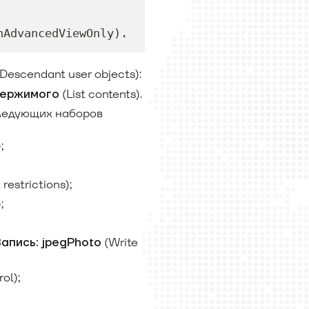
nAdvancedViewOnly).
Descendant user objects):
(List contents).
держимого
следующих наборов
;
estrictions);
;
(Write
Запись: jpegPhoto
ol);