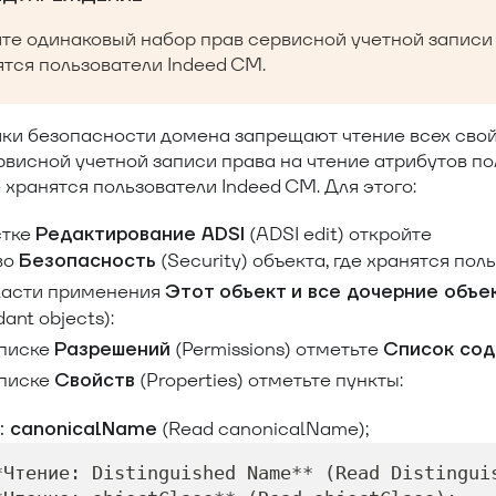
те одинаковый набор прав сервисной учетной записи 
ятся пользователи Indeed CM.
ики безопасности домена запрещают чтение всех свой
висной учетной записи права на чтение атрибутов по
е хранятся пользователи Indeed CM. Для этого:
стке
(ADSI edit) откройте
Редактирование ADSI
во
(Security) объекта, где хранятся пол
Безопасность
ласти применения
Этот объект и все дочерние объе
ant objects):
списке
(Permissions) отметьте
Разрешений
Список со
списке
(Properties) отметьте пункты:
Свойств
(Read canonicalName);
: canonicalName
*Чтение: Distinguished Name** (Read Distingui