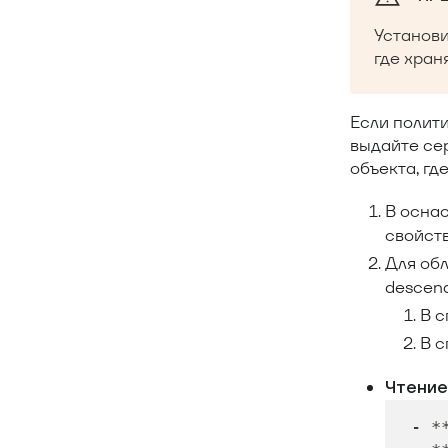
Установи
где хран
Если полит
выдайте сер
объекта, гд
В осна
свойст
Для об
descend
В 
В 
Чтение
 - *