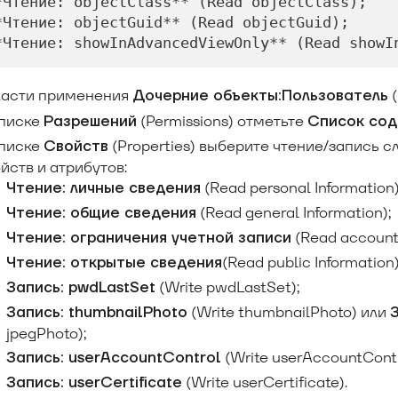
*Чтение: objectClass** (Read objectClass);
*Чтение: objectGuid** (Read objectGuid);
*Чтение: showInAdvancedViewOnly** (Read showI
ласти применения
(
Дочерние объекты:Пользователь
списке
(Permissions) отметьте
Разрешений
Список со
списке
(Properties) выберите чтение/запись 
Свойств
йств и атрибутов:
(Read personal Information)
Чтение: личные сведения
(Read general Information);
Чтение: общие сведения
(Read account r
Чтение: ограничения учетной записи
(Read public Information)
Чтение: открытые сведения
(Write pwdLastSet);
Запись: pwdLastSet
(Write thumbnailPhoto) или
Запись: thumbnailPhoto
jpegPhoto);
(Write userAccountContr
Запись: userAccountControl
(Write userCertificate).
Запись: userCertificate