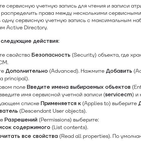
е сервисную учетную запись для чтения и записи атр
 распределить права между несколькими сервисными
ь одну сервисную учетную запись с максимальным на
м Active Directory.
 следующие действия:
те свойство
(Security) объекта, где хр
Безопасность
CM.
те
(Advanced). Нажмите
(A
Дополнительно
Добавить
a principal).
товом поле
(Ent
Введите имена выбираемых объектов
 введите имя сервисной учетной записи (
) и
servicecm
дающем списке
(Applies to) выберите
Применяется к
(Descendant User objects).
ватель
ке
(Permissions) выберите:
Разрешений
(List contents).
исок содержимого
(Read all properties). По умол
очитать все свойства