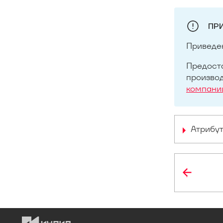
ПР
Приведе
Предоста
производ
компании
Атрибут