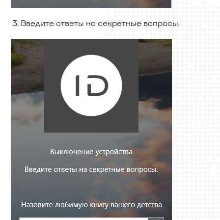
Введите ответы на секретные вопросы.