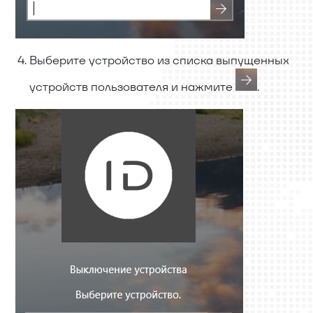
Выберите устройство из списка выпущенных
устройств пользователя и нажмите
.