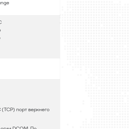
ange
C
e
e
(TCP) порт верхнего
логии DCOM. По