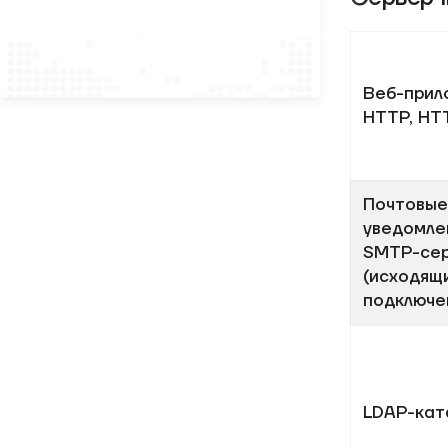
Веб-прил
HTTP, HT
Почтовые
уведомле
SMTP-се
(исходящ
подключе
LDAP-кат