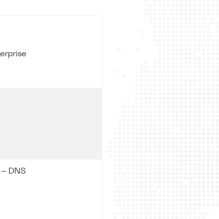
erprise
 – DNS