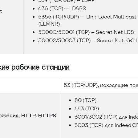
389 (TCP/UDP) – LDAP
636 (TCP) – LDAPS
t
5355 (TCP/UDP) – Link-Local Multicast
(LLMNR)
50000/50001 (TCP) – Secret Net LDS
50002/50003 (TCP) – Secret Net-GC 
кие рабочие станции
53 (TCP/UDP), исходящие по
80 (TCP)
443 (TCP)
ожения, HTTP, HTTPS
3001/3002 (TCP) для Inde
3003 (TCP) для Indeed C