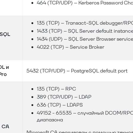
464 (TCP/UDP) – Kerberos Password Ch
135 (TCP) – Transact-SQL debugger/RP
1433 (TCP) – SQL Server default instanc
 SQL
1434 (UDP) – SQL Server Browser servic
4022 (TCP) – Service Broker
QL и
5432 (TCP/UDP) – PostgreSQL default port
Pro
135 (TCP) – RPC
389 (TCP/UDP) – LDAP
636 (TCP) – LDAPS
49152 - 65535 – случайный DCOM/RPC 
диапазона
e CA
Microsoft CA реализован с помощью техно