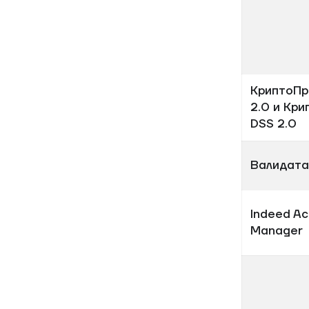
КриптоПр
2.0 и Кр
DSS 2.0
Валидата
Indeed Ac
Manager