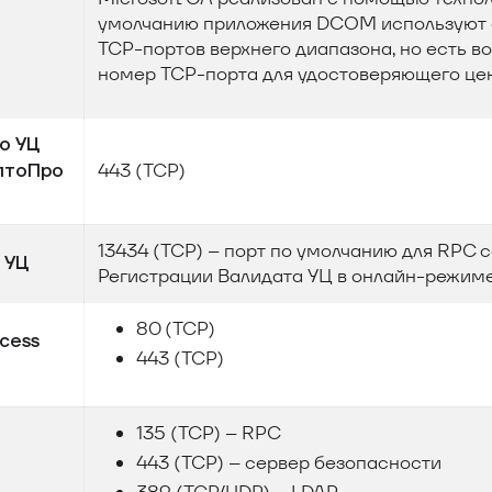
умолчанию приложения DCOM используют 
TCP-портов верхнего диапазона, но есть в
номер TCP-порта для удостоверяющего цен
о УЦ
443 (TCP)
иптоПро
13434 (TCP) – порт по умолчанию для RPC 
 УЦ
Регистрации Валидата УЦ в онлайн-режим
80 (TCP)
cess
443 (TCP)
135 (TCP) – RPC
443 (TCP) – cервер безопасности