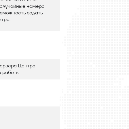
случайные номера
озможность задать
тра.
сервера Центра
е работы