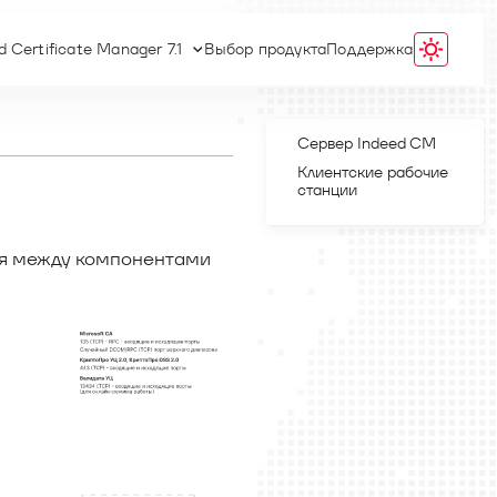
d Certificate Manager 7.1
Выбор продукта
Поддержка
Сервер Indeed CM
Клиентские рабочие
станции
ия между компонентами