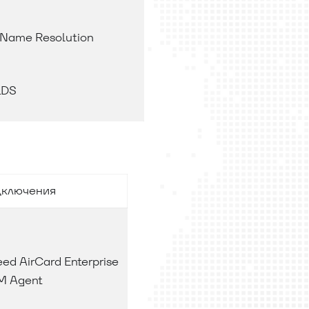
 Name Resolution
LDS
дключения
ed AirCard Enterprise
M Agent