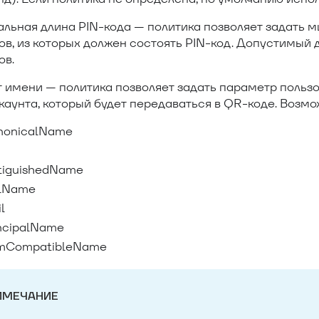
льная длина PIN-кода — политика позволяет задать 
в, из которых должен состоять PIN-код. Допустимый д
ов.
 имени — политика позволяет задать параметр пользо
каунта, который будет передаваться в QR-коде. Возм
nonicalName
tiguishedName
llName
l
ncipalName
mCompatibleName
ИМЕЧАНИЕ