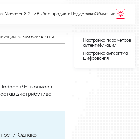
ss Manager 8.2
Выбор продукта
Поддержка
Обучение
фикации
Software OTP
Настройка параметров
аутентификации
Настройка алгоритма
шифрования
 Indeed AM в список
состав дистрибутива
ности. Однако