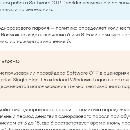
ная работа Software OTP Provider возможна и со зна
енными по умолчанию.
одноразового пароля — политика определяет количест
 Возможно задать значение 6 или 8. Если политика не 
нию используется значение 6.
ВАЖНО
использовании провайдера Software OTP в сценариях
rprise Single Sign-On и Indeed Windows Logon в насто
ерживается использование только шестизначного пар
ействия одноразового пароля — политика определяет
льный период действия одноразового пароля при обу
ислом от 3 до 18, где 3 соответствует временному про
нд). Если политика не определена, по умолчанию испо