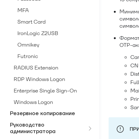
MFA
Минима
символо
Smart Card
символ
IronLogic Z2USB
Формат
Omnikey
ОТР-ак
Futronic
Ca
CN
RADIUS Extension
Dis
RDP Windows Logon
Fu
Enterprise Single Sign-On
Mai
Pri
Windows Logon
Sa
Резервное копирование
Руководство
ПР
администратора