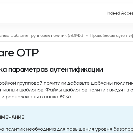
Indeed Acce
вные шаблоны групповых политик (ADMX)
Провайдеры аутенти
are OTP
ка параметров аутентификации
ройкой групповой политики добавьте шаблоны политик
тивных шаблонов. Файлы шаблонов политик входят в 
 и расположены в папке
Misc
.
ИМЕЧАНИЕ
а политик необходима для повышения уровня безопас