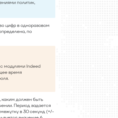
чениями политик,
во цифр в одноразовом
определена, по
 с модулями Indeed
ящее время
оля.
, каким должен быть
чении. Период задается
межутку в 30 секунд (+/-
льзуется значение 6.