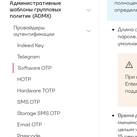
полноцен
Административные
шаблоны групповых
определ
политик (ADMX)
Провайдеры
Длина 
аутентификации
пароле.
умолча
Indeed Key
Telegram
Software OTP
При 
HOTP
Ente
Hardware TOTP
подд
SMS OTP
Storage SMS OTP
Время д
минима
Email OTP
целым ч
Passcode
15 секу