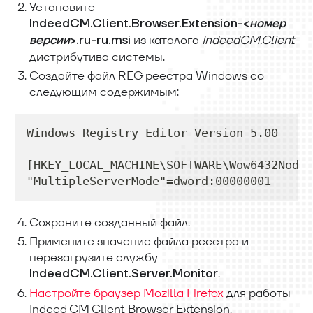
Установите
IndeedCM.Client.Browser.Extension-
<
номер
из каталога
IndeedCM.Client
версии
>
.ru-ru.msi
дистрибутива системы.
Создайте файл REG реестра Windows со
следующим содержимым:
Windows Registry Editor Version 5.00
[HKEY_LOCAL_MACHINE\SOFTWARE\Wow6432Node\
"MultipleServerMode"=dword:00000001
Сохраните созданный файл.
Примените значение файла реестра и
перезагрузите службу
.
IndeedCM.Client.Server.Monitor
Настройте браузер Mozilla Firefox
для работы
Indeed CM Client Browser Extension.