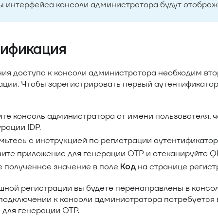
 интерфейса консоли администратора будут отображ
тификация
ния доступа к консоли администратора необходим вто
ации. Чтобы зарегистрировать первый аутентификато
те консоль администратора от имени пользователя, че
рации IDP.
мьтесь с инструкцией по регистрации аутентификатор
вите приложение для генерации OTP и отсканируйте Q
е полученное значение в поле
на странице регист
Код
шной регистрации вы будете перенаправлены в консо
подключении к консоли администратора потребуется в
 для генерации OTP.