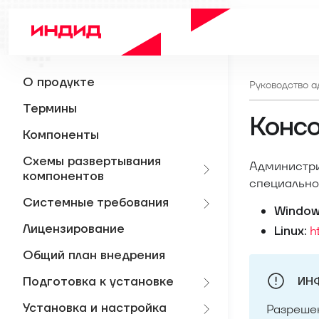
О продукте
Руководство 
Термины
Консо
Компоненты
Схемы развертывания
Администри
компонентов
специально
Системные требования
Window
Лицензирование
h
Linux:
Общий план внедрения
ИН
Подготовка к установке
Установка и настройка
Разрешен