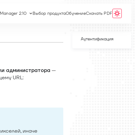
 Manager 2.10
Выбор продукта
Обучение
Скачать PDF
Аутентификация
—
ли администратора
щему URL:
икселей, иначе