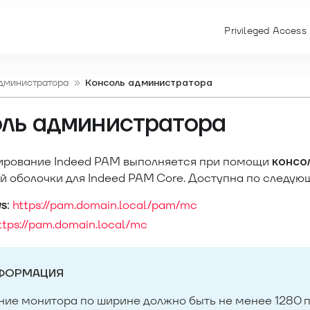
Privileged Access
администратора
Консоль администратора
ль администратора
рование Indeed PAM выполняется при помощи
консо
й оболочки для Indeed PAM Core. Доступна по следую
https://pam.domain.local/pam/mc
s:
ttps://pam.domain.local/mc
ФОРМАЦИЯ
ие монитора по ширине должно быть не менее 1280 п