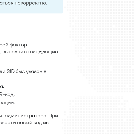
аться некорректно.
рой фактор
р, выполните следующие
й SID был указан в
а.
R-код.
рации.
ль администратора. При
вести новый код из