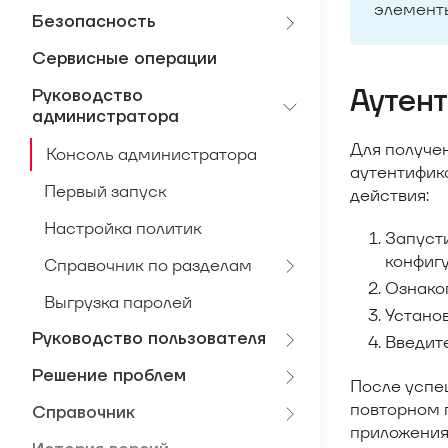
элементы
Безопасность
Сервисные операции
Аутен
Руководство
администратора
Для получе
Консоль администратора
аутентифик
Первый запуск
действия:
Настройка политик
Запусти
конфигу
Справочник по разделам
Ознако
Выгрузка паролей
Устано
Руководство пользователя
Введит
Решение проблем
После успе
повторном 
Справочник
приложения