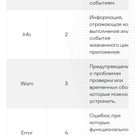
событиям.
Информация,
отражающая ход
выполнения или
Info
2
события
жизненного цикла
приложения.
Предупреждения
о проблемах
проверки или
Warn
3
временных сбоях,
которые можно
устранить.
Ошибки, при
которых
функциональност
Error
4