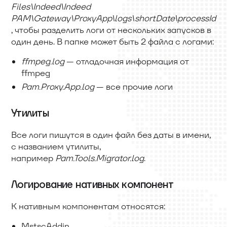
Files\Indeed\Indeed
PAM\Gateway\ProxyApp\logs\shortDate\processId
, чтобы разделить логи от нескольких запусков в
один день. В папке может быть 2 файла с логами:
ffmpeg.log
— отладочная информация от
ffmpeg
Pam.Proxy.App.log
— все прочие логи
Утилиты
Все логи пишутся в один файл без даты в имени,
с названием утилиты,
например
Pam.Tools.Migrator.log
.
Логирование нативных компонент
К нативным компонентам относятся:
MstscAddin