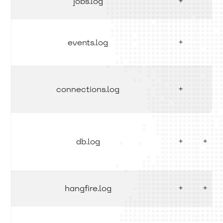
jobs.log
+
events.log
+
connections.log
+
db.log
+
+
hangfire.log
+
+