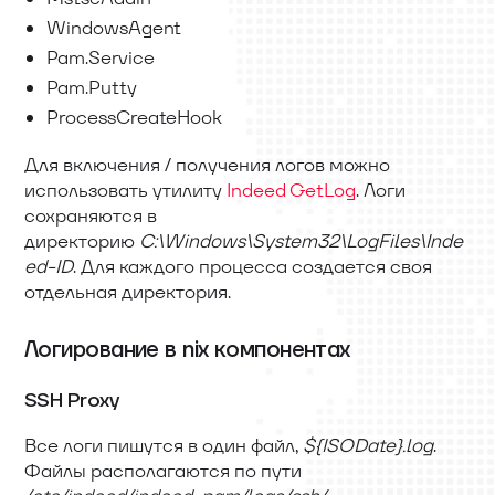
WindowsAgent
Pam.Service
Pam.Putty
ProcessCreateHook
Для включения / получения логов можно
использовать утилиту
Indeed GetLog
. Логи
сохраняются в
директорию
C:
\
Windows
\
System32
\
LogFiles
\
Inde
ed-ID
. Для каждого процесса создается своя
отдельная директория.
Логирование в nix компонентах
SSH Proxy
Все логи пишутся в один файл,
${ISODate}.log
.
Файлы располагаются по пути