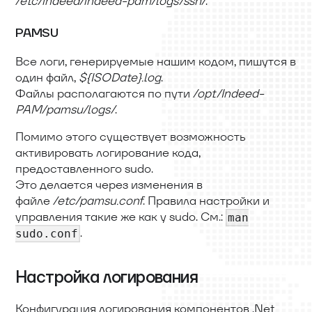
/etc/indeed/indeed-pam/logs/ssh/
.
PAMSU
Все логи, генерируемые нашим кодом, пишутся в
один файл,
${ISODate}.log
.
Файлы располагаются по пути
/opt/Indeed-
PAM/pamsu/logs/
.
Помимо этого существует возможность
активировать логирование кода,
предоставленного sudo.
Это делается через изменения в
файле
/etc/pamsu.conf
. Правила настройки и
управления такие же как у sudo. См.:
man
.
sudo.conf
Настройка логирования
Конфигурация логирования компонентов .Net