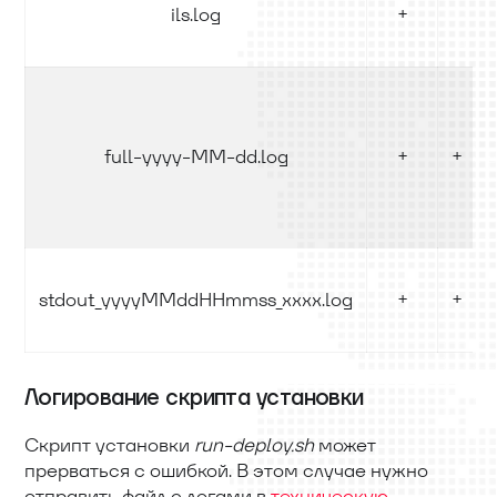
ils.log
+
full-yyyy-MM-dd.log
+
+
stdout_yyyyMMddHHmmss_xxxx.log
+
+
Логирование скрипта установки
Скрипт установки
run-deploy.sh
может
прерваться с ошибкой. В этом случае нужно
отправить файл с логами в
техническую