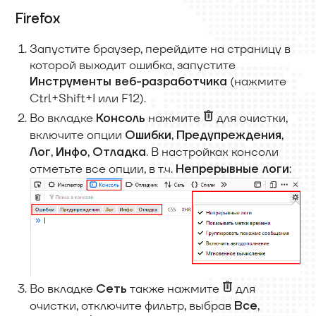
Firefox
Запустите браузер, перейдите на страницу в
которой выходит ошибка, запустите
(нажмите
Инструменты веб-разработчика
Ctrl+Shift+I или F12).
Во вкладке
нажмите
для очистки,
Консоль
включите опции
,
,
Ошибки
Предупреждения
,
,
. В настройках консоли
Лог
Инфо
Отладка
отметьте все опции, в т.ч.
:
Непрерывные логи
Во вкладке
также нажмите
для
Сеть
очистки, отключите фильтр, выбрав
,
Все