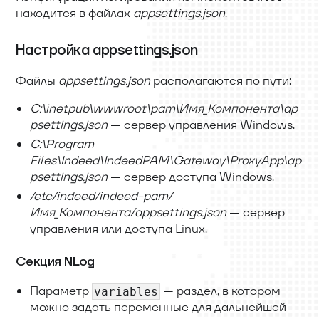
находится в файлах
appsettings.json
.
Настройка appsettings.json
Файлы
appsettings.json
располагаются по пути:
C:\inetpub\wwwroot\pam\Имя
_
Компонента
\
ap
psettings.json
— сервер управления Windows.
C:\Program
Files\Indeed\IndeedPAM\Gateway\ProxyApp
\
ap
psettings.json
— сервер доступа Windows.
/etc/indeed/indeed-pam/
Имя
_
Компонента/appsettings.json
— сервер
управления или доступа Linux.
Секция NLog
Параметр
— раздел, в котором
variables
можно задать переменные для дальнейшей