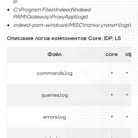
s
\
C:
\
Program Files
\
Indeed
\
Indeed
PAM
\
Gateway
\
ProxyApp
\
logs
\
indeed-pam-windows
\
MISC
\
папки утилит
\
logs
\
Описание логов компонентов Core, IDP, LS
Файл
core
idp
commands.log
+
+
queries.log
+
+
errors.log
+
+