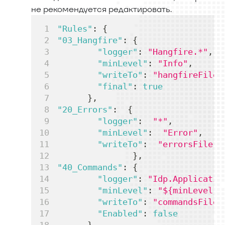
не рекомендуется редактировать.
"Rules"
:
{
"03_Hangfire"
:
{
"logger"
:
"Hangfire.*"
,
"minLevel"
:
"Info"
,
"writeTo"
:
"hangfireFile"
"final"
:
true
}
,
"20_Errors"
:
{
"logger"
:
"*"
,
"minLevel"
:
"Error"
,
"writeTo"
:
"errorsFile"
}
,
"40_Commands"
:
{
"logger"
:
"Idp.Applicatio
"minLevel"
:
"${minLevel}"
"writeTo"
:
"commandsFile"
"Enabled"
:
false
}
,