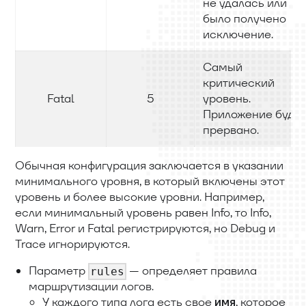
не удалась или
было получено
исключение.
Самый
критический
Fatal
5
уровень.
Приложение буде
прервано.
Обычная конфигурация заключается в указании
минимального уровня, в который включены этот
уровень и более высокие уровни. Например,
если минимальный уровень равен Info, то Info,
Warn, Error и Fatal регистрируются, но Debug и
Trace игнорируются.
Параметр
— определяет правила
rules
маршрутизации логов.
У каждого типа лога есть свое
, которое
имя