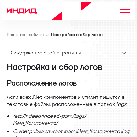
Решение проблем
Настройка и сбор логов
Содержание этой страницы
Настройка и сбор логов
Расположение логов
Логи всех .Net компонентов и утилит пишутся в
текстовые файлы, расположенные в папках
logs
:
/etc/indeed/indeed-pam/logs/
Имя_Компонента/
C:
\
inetpub
\
wwwroot
\
pam
\
Имя_Компонента
\
log