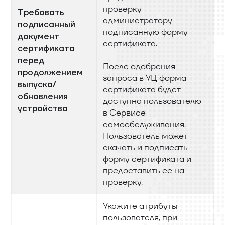
проверку
Требовать
администратору
подписанный
подписанную форму
документ
сертификата.
сертификата
перед
После одобрения
продолжением
запроса в УЦ форма
выпуска/
сертификата будет
обновления
доступна пользователю
устройства
в Сервисе
самообслуживания.
Пользователь может
скачать и подписать
форму сертификата и
предоставить ее на
проверку.
Укажите атрибуты
пользователя, при