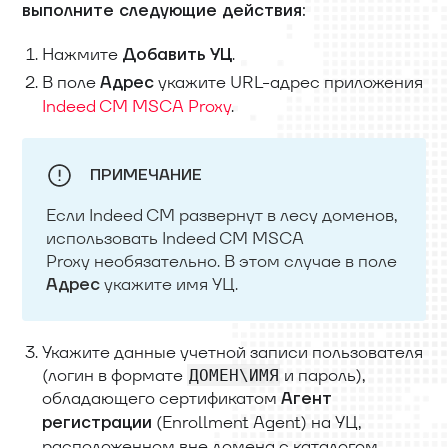
выполните следующие действия:
Нажмите
.
Добавить УЦ
В поле
укажите URL-адрес приложения
Адрес
Indeed CM MSCA Proxy
.
ПРИМЕЧАНИЕ
Если Indeed CM развернут в лесу доменов,
использовать Indeed CM MSCA
Proxy необязательно. В этом случае в поле
укажите имя УЦ.
Адрес
Укажите данные учетной записи пользователя
(логин в формате
и пароль),
ДОМЕН\ИМЯ
обладающего сертификатом
Агент
(Enrollment Agent) на УЦ,
регистрации
расположенном вне домена с каталогом