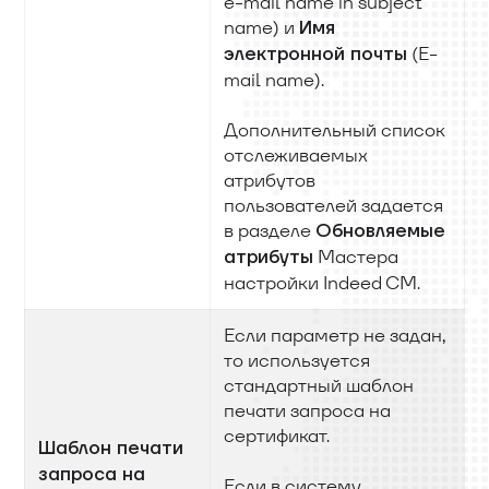
e-mail name in subject
name) и
Имя
(E-
электронной почты
mail name).
Дополнительный список
отслеживаемых
атрибутов
пользователей задается
в разделе
Обновляемые
Мастера
атрибуты
настройки Indeed CM.
Если параметр не задан,
то используется
стандартный шаблон
печати запроса на
сертификат.
Шаблон печати
запроса на
Если в систему