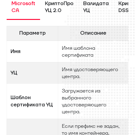
Microsoft
КриптоПро
Валидата
Крипт
CA
УЦ 2.0
УЦ
DSS 2
Параметр
Описание
Имя шаблона
Имя
сертификата
Имя удостоверяющего
УЦ
центра.
Загружается из
Шаблон
выбранного
удостоверяющего
сертификата УЦ
центра.
Если префикс не задан,
то имя контейнера,