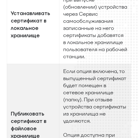
(обновлении) устройства
Устанавливать
через Сервис
сертификат в
самообслуживания
записанные на него
локальное
сертификаты добавятся
хранилище
в локальное хранилище
пользователя на рабочей
станции.
Если опция включена, то
выпущенный сертификат
будет помещен в
сетевое хранилище
(папку). При отзыве
устройства сертификаты
из хранилища не
Публиковать
удаляются.
сертификат в
файловое
Опция доступна при
хранилище