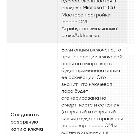
адреса, указывается в
разделе
Microsoft CA
Мастера настройки
Indeed CM.
Атрибут по умолчанию:
proxyAddresses.
Если опция включена, то
при генерации ключевой
пары на смарт-карте
будет применена опция
ее архивации. Это
значит, что ключевая
пара будет
сгенерирована на
смарт-карте и ее копия
(открытый и закрытый
Создавать
ключи) будут отправлены
резервную
на сервер Indeed CM и
копию ключа
затем в хранилище