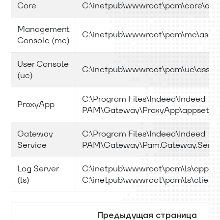
Core
C:\inetpub\wwwroot\pam\core\apps
Management
C:\inetpub\wwwroot\pam\mc\assets\
Console (mc)
User Console
C:\inetpub\wwwroot\pam\uc\assets\
(uc)
C:\Program Files\Indeed\Indeed
ProxyApp
PAM\Gateway\ProxyApp\appsetting
Gateway
C:\Program Files\Indeed\Indeed
Service
PAM\Gateway\Pam.Gateway.Service
Log Server
C:\inetpub\wwwroot\pam\ls\appsett
(ls)
C:\inetpub\wwwroot\pam\ls\clientA
Предыдущая страница