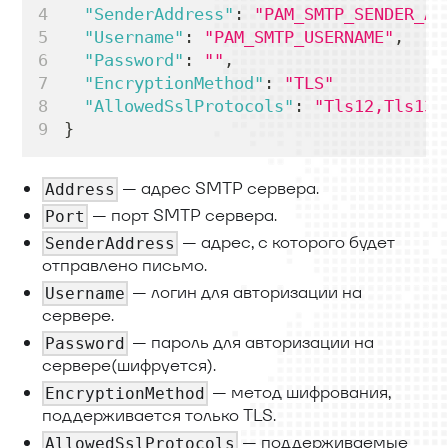
"SenderAddress"
:
"PAM_SMTP_SENDER_AD
"Username"
:
"PAM_SMTP_USERNAME"
,
"Password"
:
""
,
"EncryptionMethod"
:
"TLS"
"AllowedSslProtocols"
:
"Tls12,Tls13"
}
— адрес SMTP сервера.
Address
— порт SMTP сервера.
Port
— адрес, с которого будет
SenderAddress
отправлено письмо.
— логин для авторизации на
Username
сервере.
— пароль для авторизации на
Password
сервере(шифруется).
— метод шифрования,
EncryptionMethod
поддерживается только TLS.
— поддерживаемые
AllowedSslProtocols