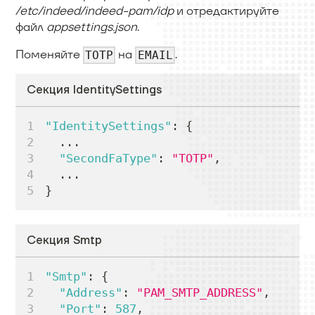
/etc/indeed/indeed-pam/idp
и отредактируйте
файл
appsettings.json
.
Поменяйте
на
.
TOTP
EMAIL
Секция IdentitySettings
"IdentitySettings"
:
{
  ...
"SecondFaType"
:
"TOTP"
,
  ...
}
Секция Smtp
"Smtp"
:
{
"Address"
:
"PAM_SMTP_ADDRESS"
,
"Port"
:
587
,