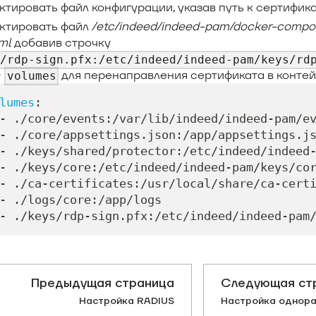
тировать файл конфигурации, указав путь к сертифика
ктировать файл
/etc/indeed/indeed-pam/docker-comp
yml
добавив строчку
s/rdp-sign.pfx:/etc/indeed/indeed-pam/keys/rd
→
для перенаправления сертификата в контей
volumes
lumes
:
-
 ./core/events
:
/var/lib/indeed/indeed
-
pam/e
-
 ./core/appsettings.json
:
/app/appsettings.j
-
 ./keys/shared/protector
:
/etc/indeed/indeed
-
 ./keys/core
:
/etc/indeed/indeed
-
pam/keys/co
-
 ./ca
-
certificates
:
/usr/local/share/ca
-
cert
-
 ./logs/core
:
/app/logs
-
 ./keys/rdp
-
sign.pfx
:
/etc/indeed/indeed
-
pam
Предыдущая страница
Следующая ст
Настройка RADIUS
Настройка однораз