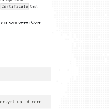
е
был
Certificate
ить компонент Core.
er.yml up -d core --force-recreate