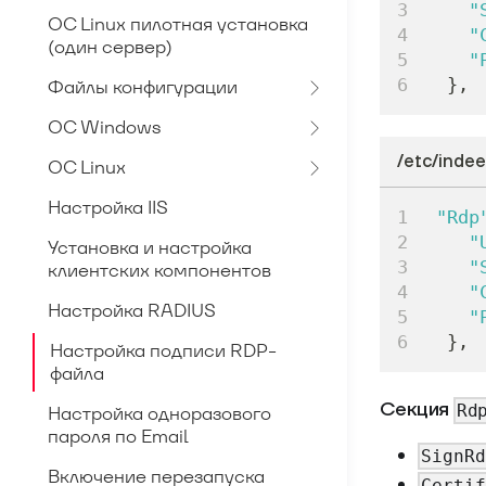
"
OC Linux пилотная установка
"
(один сервер)
"
}
,
Файлы конфигурации
ОС Windows
/etc/inde
ОС Linux
Настройка IIS
"Rdp
"
Установка и настройка
"
клиентских компонентов
"
Настройка RADIUS
"
}
,
Настройка подписи RDP-
файла
Секция
Rd
Настройка одноразового
пароля по Email
SignR
Включение перезапуска
Certi