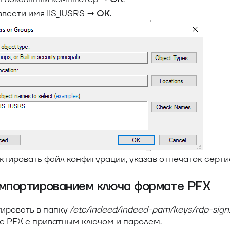
ввести имя IIS
_
IUSRS →
.
ОК
тировать файл конфигурации, указав отпечаток серти
 импортированием ключа формате PFX
ировать в папку
/etc/indeed/indeed-pam/keys/rdp-sign
е PFX с приватным ключом и паролем.