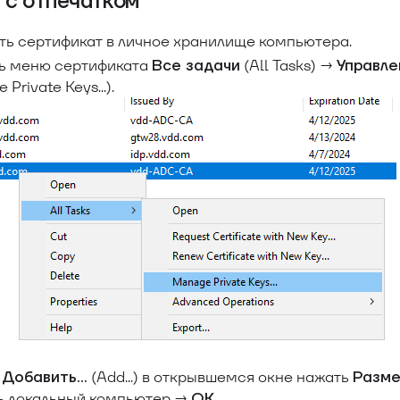
 с отпечатком
ть сертификат в личное хранилище компьютера.
ь меню сертификата
(All Tasks) →
Все задачи
Управле
Private Keys...).
ь
(Add...) в открывшемся окне нажать
Добавить...
Разме
ь локальный компьютер →
.
ОК