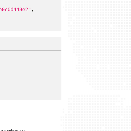
b0c0d448e2"
,
ертификата.