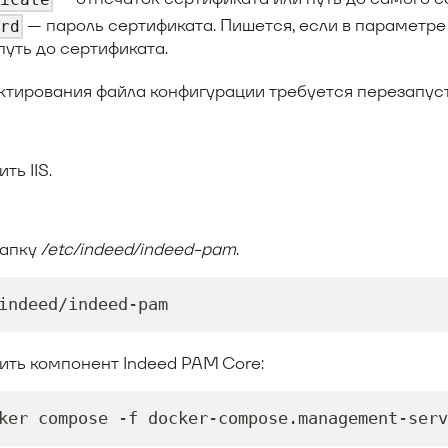
— пароль сертификата. Пишется, если в параметр
ord
путь до сертификата.
ктирования файла конфигурации требуется перезапуст
ть IIS.
папку
/etc/indeed/indeed-pam
.
indeed/indeed-pam
ить компонент Indeed PAM Core:
ker compose -f docker-compose.management-serv