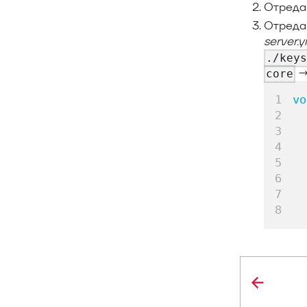
Отредак
Отреда
server.
./key
core
vo