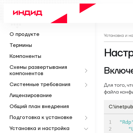
О продукте
Установка и н
Термины
Настр
Компоненты
Схемы развертывания
Включ
компонентов
Системные требования
Для того, 
файла конфи
Лицензирование
Общий план внедрения
C:\inetpu
Подготовка к установке
"Rdp
Установка и настройка
"