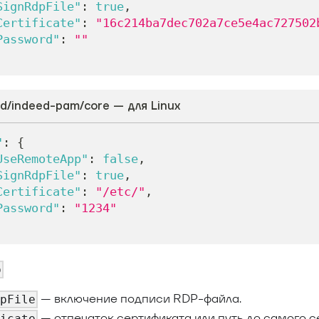
SignRdpFile"
:
true
,
Certificate"
:
"16c214ba7dec702a7ce5e4ac727502
Password"
:
""
ed/indeed-pam/core — для Linux
"
:
{
UseRemoteApp"
:
false
,
SignRdpFile"
:
true
,
Certificate"
:
"/etc/"
,
Password"
:
"1234"
p
— включение подписи RDP-файла.
dpFile
— отпечаток сертификата или путь до самого с
ficate