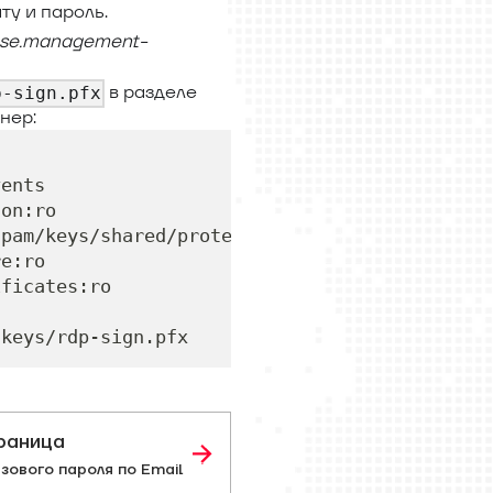
ту и пароль.
ose.management-
в разделе
p-sign.pfx
нер:
vents
son
:
ro
-
pam/keys/shared/protector
:
ro
re
:
ro
ificates
:
ro
/keys/rdp
-
sign.pfx
раница
ового пароля по Email