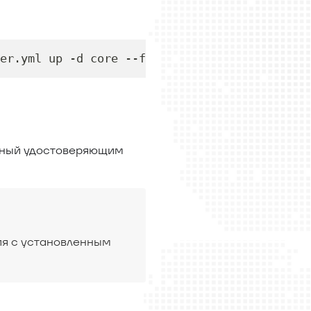
er.yml up -d core --force-recreate
нный удостоверяющим
ия с установленным