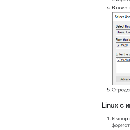
В поле 
Отредак
Linux с
Импорт
формат