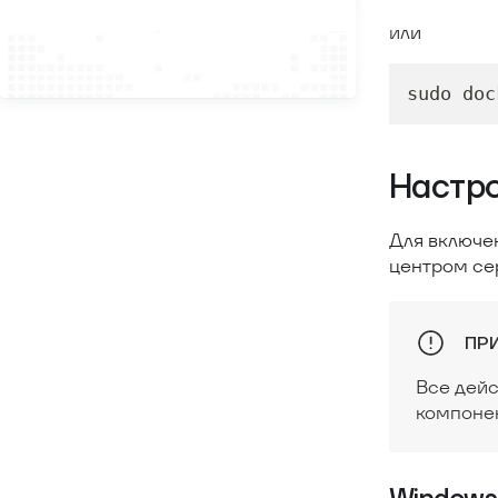
или
sudo doc
Настр
Для включе
центром се
ПР
Все дейс
компоне