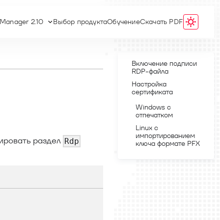
 Manager 2.10
Выбор продукта
Обучение
Скачать PDF
Включение подписи
RDP-файла
Настройка
сертификата
Windows с
отпечатком
Linux с
импортированием
тировать раздел
Rdp
ключа формате PFX