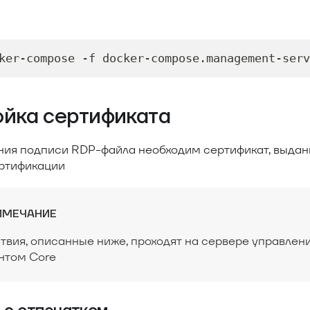
ker-compose -f docker-compose.management-serv
ойка сертификата
ния подписи RDP-файла необходим сертификат, выда
ртификации
ИМЕЧАНИЕ
твия, описанные ниже, проходят на сервере управлен
нтом Core