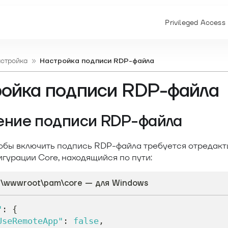
Privileged Access
астройка
Настройка подписи RDP-файла
ойка подписи RDP-файла
ение подписи RDP-файла
чтобы включить подпись RDP-файла требуется отредак
гурации Core, находящийся по пути:
b\wwwroot\pam\core — для Windows
"
:
{
UseRemoteApp"
:
false
,