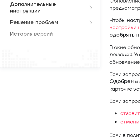
Обновление
Дополнительные
предусматр
инструкции
Чтобы настр
Решение проблем
настройки 
История версий
одобрять п
В окне обн
решения
. 
обновление
Если запрос
и 
Одобрен
карточке ус
Если запрос
отзовит
отмени
Если в пол