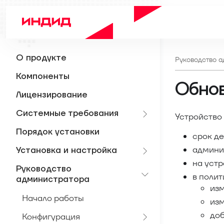
О продукте
Руководство 
Компоненты
Обнов
Лицензирование
Системные требования
Устройство
Порядок установки
срок де
админи
Установка и настройка
на устр
Руководство
в полит
администратора
изм
Начало работы
изм
доб
Конфигурация