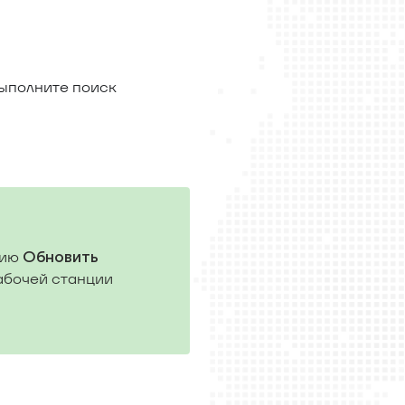
ыполните поиск
цию
Обновить
рабочей станции