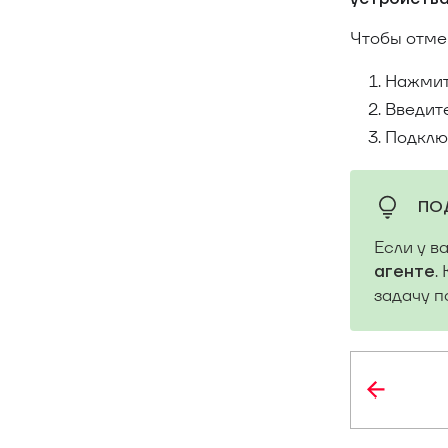
Чтобы отме
Нажми
Введит
Подклю
ПО
Если у в
.
агенте
задачу п