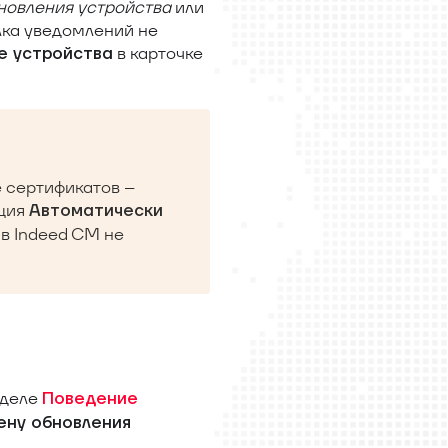
новления устройства
или
лка уведомлений не
в карточке
е устройства
 сертификатов –
пция
Автоматически
в Indeed CM не
зделе
Поведение
ену обновления