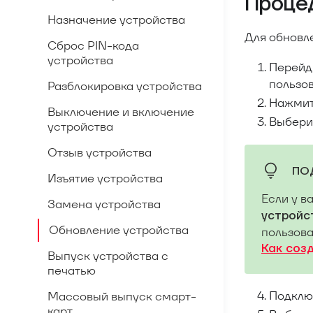
Проце
Назначение устройства
Для обновл
Сброс PIN-кода
устройства
Перейд
пользов
Разблокировка устройства
Нажмите
Выключение и включение
Выбери
устройства
Отзыв устройства
ПО
Изъятие устройства
Если у в
Замена устройства
устройс
Обновление устройства
пользова
Как соз
Выпуск устройства с
печатью
Подклю
Массовый выпуск смарт-
карт