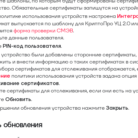
те шаблоны, по которым будут сформированы сертифи
ство. Обязательные сертификаты запишутся на устрой
 политике использования устройств настроена
Интегр
кат выпускается по шаблону для КриптоПро УЦ 2.0 ил
зится
форма проверки СМЭВ
.
ьте данные пользователя.
е
.
PIN-код пользователя
 устройство были добавлены сторонние сертификаты,
ить и внести информацию о таких сертификатах в сис
бора сертификатов для отслеживания отображается, 
политики использования устройств задана опция
ение
.
ивание сертификатов
е сертификаты для отслеживания, если они есть на у
те
.
Обновить
ершении обновления устройства нажмите
.
Закрыть
ь обновления