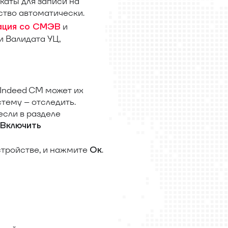
каты для записи на
ство автоматически.
и
ация со СМЭВ
и Валидата УЦ,
 Indeed CM может их
тему – отследить.
если в разделе
Включить
стройстве, и нажмите
.
Ок