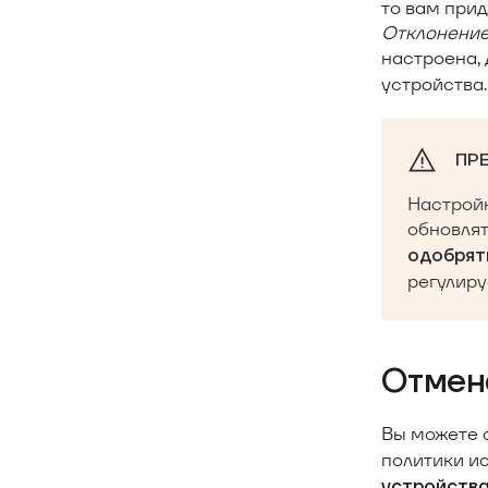
то вам при
Отклонение
настроена,
устройства.
ПР
Настройк
обновлят
одобрят
регулиру
Отмен
Вы можете о
политики и
устройств