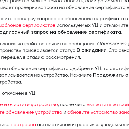
 устройства можно приостановить, если регламент в
ивает проверку запроса на обновление сертификата в
оить проверку запроса на обновление сертификата в 
шаблонов сертификатов
используемых УЦ и отключит
.
одписанный запрос на обновление сертификата
овления устройства появится сообщение
Обновление 
Устройству присваивается статус
. Это озн
В ожидании
 перешел в стадию рассмотрения.
 на обновление сертификата одобрен в УЦ, то сертифи
записывается на устройство. Нажмите
Продолжить о
тройства.
 отклонен в УЦ:
е и очистите устройство
, после чего
выпустите устрой
те обновление устройства
и
обновите устройство зан
итике
настроена
автоматическая рассылка уведомлений