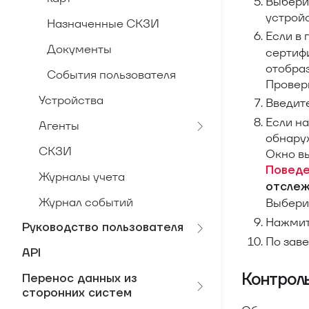
Выбери
устрой
Назначенные СКЗИ
Если в
Документы
сертифи
отобра
События пользователя
Провер
Устройства
Введит
Если на
Агенты
обнаруж
СКЗИ
Окно вы
Повед
Журналы учета
отслеж
Журнал событий
Выберит
Нажми
Руководство пользователя
По зав
API
Контрол
Перенос данных из
сторонних систем