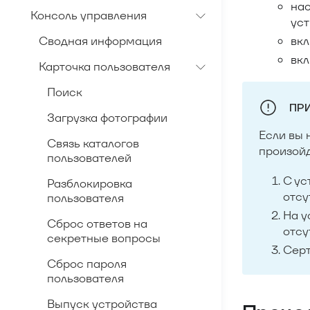
нас
Консоль управления
уст
Сводная информация
вкл
вкл
Карточка пользователя
Поиск
ПР
Загрузка фотографии
Если вы 
Связь каталогов
произой
пользователей
С ус
Разблокировка
отсу
пользователя
На у
Сброс ответов на
отсу
секретные вопросы
Серт
Сброс пароля
пользователя
Выпуск устройства