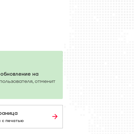
обновление на
 пользователя, отменит
раница
 с печатью