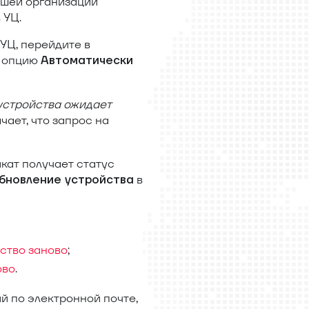
ашей организации
 УЦ.
УЦ, перейдите в
е опцию
Автоматически
устройства ожидает
ачает, что запрос на
кат получает статус
в
бновление устройства
ство заново
;
ово
.
 по электронной почте,