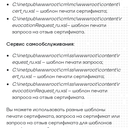
C:\inetpub\wwwroot\cm\mc\wwwroot\content\
cert
_
ru.xsl
– шаблон печати сертификата;
C:\inetpub\wwwroot\cm\mc\wwwroot\content\r
evocationRequest
_
ru.xsl
– шаблон печати
запроса на отзыв сертификата.
Сервис самообслуживания:
C:\inetpub\wwwroot\cm\ss\wwwroot\content\r
equest
_
ru.xsl
– шаблон печати запроса;
C:\inetpub\wwwroot\cm\ss\wwwroot\content\c
ert
_
ru.xsl
– шаблон печати сертификата;
C:\inetpub\wwwroot\cm\ss\wwwroot\content\r
evocationRequest
_
ru.xsl
– шаблон печати
запроса на отзыв сертификата.
Вы можете использовать разные шаблоны
печати сертификата, запроса на сертификат или
запроса на отзыв сертификата для шаблонов